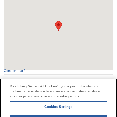
Como chegar?
By clicking “Accept All Cookies”, you agree to the storing of
Contacto
|
Perfil do contratante
|
Reclamacións
cookies on your device to enhance site navigation, analyze
Liña Universal 900 203 203
|
Zona Privada Comisión de
site usage, and assist in our marketing efforts.
Prestacións Especiais
|
Zona Privada Provedor Sanitario
Cookies Settings
© Mutua Universal 2026|
Mapa do sitio
|
Aviso legal
|