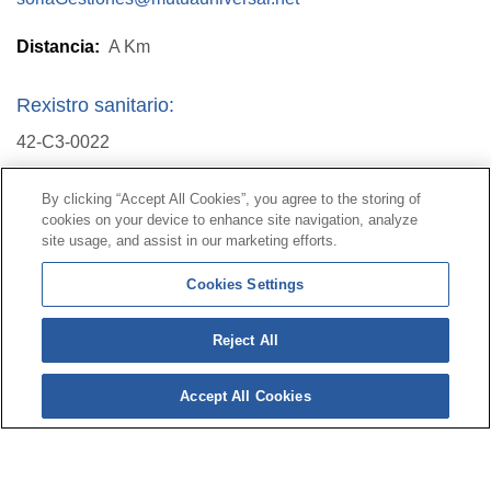
Distancia:
A
Km
Rexistro sanitario:
42-C3-0022
By clicking “Accept All Cookies”, you agree to the storing of
Contacto
|
Perfil do contratante
|
Reclamacións
cookies on your device to enhance site navigation, analyze
Liña Universal 900 203 203
|
Zona Privada Comisión de
site usage, and assist in our marketing efforts.
Prestacións Especiais
|
Zona Privada Provedor Sanitario
Cookies Settings
© Mutua Universal 2026|
Mapa do sitio
|
Aviso legal
|
Reject All
Política de Protección de Datos
|
Policostarriqueña de
cookies
Accept All Cookies
Síguenos en:
X