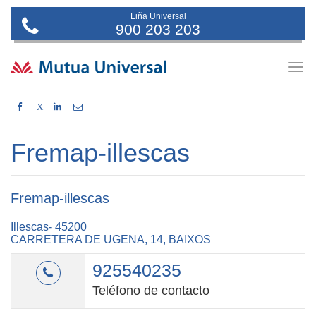
Liña Universal
900 203 203
Togg
navig
X
Fremap-illescas
Fremap-illescas
Illescas- 45200
CARRETERA DE UGENA, 14, BAIXOS
925540235
Teléfono de contacto