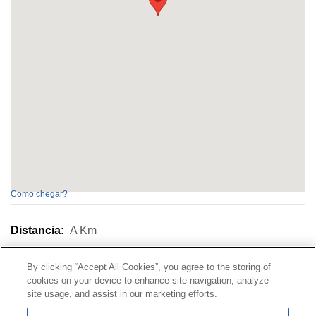
Como chegar?
Distancia:
A
Km
By clicking “Accept All Cookies”, you agree to the storing of
Contacto
|
Perfil do contratante
|
Reclamacións
cookies on your device to enhance site navigation, analyze
Liña Universal 900 203 203
|
Zona Privada Comisión de
site usage, and assist in our marketing efforts.
Prestacións Especiais
|
Zona Privada Provedor Sanitario