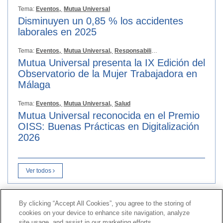
Tema:
Eventos,
Mutua Universal
Disminuyen un 0,85 % los accidentes
laborales en 2025
Tema:
Eventos,
Mutua Universal,
Responsabilidad Social
Mutua Universal presenta la IX Edición del
Observatorio de la Mujer Trabajadora en
Málaga
Tema:
Eventos,
Mutua Universal,
Salud
Mutua Universal reconocida en el Premio
OISS: Buenas Prácticas en Digitalización
2026
Ver todos
By clicking “Accept All Cookies”, you agree to the storing of
Contacto
|
Perfil do contratante
|
Reclamacións
cookies on your device to enhance site navigation, analyze
Liña Universal 900 203 203
|
Zona Privada Comisión de
site usage, and assist in our marketing efforts.