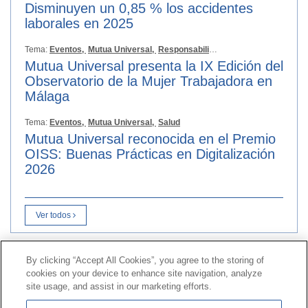
Disminuyen un 0,85 % los accidentes
laborales en 2025
Tema:
Eventos,
Mutua Universal,
Responsabilidad Social
Mutua Universal presenta la IX Edición del
Observatorio de la Mujer Trabajadora en
Málaga
Tema:
Eventos,
Mutua Universal,
Salud
Mutua Universal reconocida en el Premio
OISS: Buenas Prácticas en Digitalización
2026
Ver todos
By clicking “Accept All Cookies”, you agree to the storing of
Contacto
|
Perfil do contratante
|
Reclamacións
cookies on your device to enhance site navigation, analyze
Liña Universal 900 203 203
|
Zona Privada Comisión de
site usage, and assist in our marketing efforts.
Prestacións Especiais
|
Zona Privada Provedor Sanitario