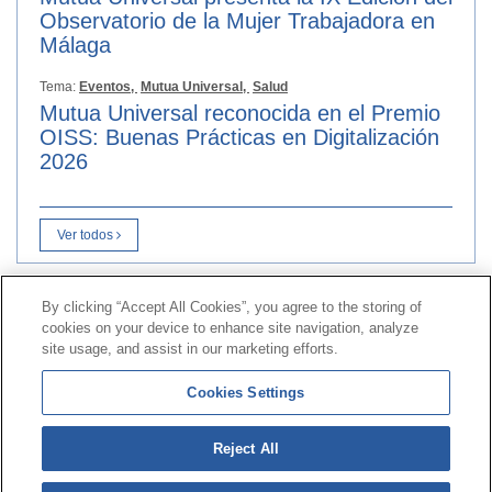
Observatorio de la Mujer Trabajadora en
Málaga
Tema:
Eventos,
Mutua Universal,
Salud
Mutua Universal reconocida en el Premio
OISS: Buenas Prácticas en Digitalización
2026
Ver todos
By clicking “Accept All Cookies”, you agree to the storing of
Contacto
|
Perfil do contratante
|
Reclamacións
cookies on your device to enhance site navigation, analyze
Liña Universal 900 203 203
|
Zona Privada Comisión de
site usage, and assist in our marketing efforts.
Prestacións Especiais
|
Zona Privada Provedor Sanitario
Cookies Settings
© Mutua Universal 2026|
Mapa do sitio
|
Aviso legal
|
Reject All
Política de Protección de Datos
|
Policostarriqueña de
cookies