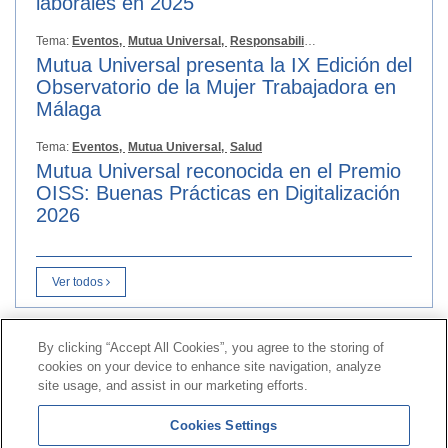
laborales en 2025
Tema:
Eventos,
Mutua Universal,
Responsabilidad Social
Mutua Universal presenta la IX Edición del
Observatorio de la Mujer Trabajadora en
Málaga
Tema:
Eventos,
Mutua Universal,
Salud
Mutua Universal reconocida en el Premio
OISS: Buenas Prácticas en Digitalización
2026
Ver todos
By clicking “Accept All Cookies”, you agree to the storing of
Contacto
|
Perfil do contratante
|
Reclamacións
cookies on your device to enhance site navigation, analyze
Liña Universal 900 203 203
|
Zona Privada Comisión de
site usage, and assist in our marketing efforts.
Prestacións Especiais
|
Zona Privada Provedor Sanitario
Cookies Settings