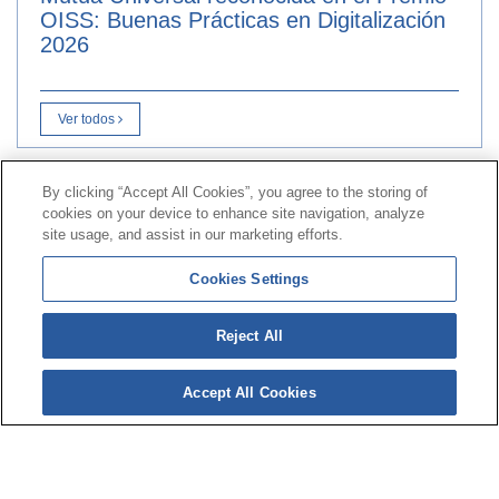
OISS: Buenas Prácticas en Digitalización
2026
Ver todos
By clicking “Accept All Cookies”, you agree to the storing of
Contacto
|
Perfil do contratante
|
Reclamacións
cookies on your device to enhance site navigation, analyze
Liña Universal 900 203 203
|
Zona Privada Comisión de
site usage, and assist in our marketing efforts.
Prestacións Especiais
|
Zona Privada Provedor Sanitario
Cookies Settings
© Mutua Universal 2026|
Mapa do sitio
|
Aviso legal
|
Reject All
Política de Protección de Datos
|
Policostarriqueña de
cookies
Accept All Cookies
Síguenos en:
X