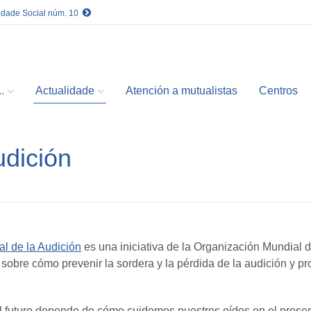
idade Social núm. 10
.
Actualidade
Atención a mutualistas
Centros
udición
l de la Audición
es una iniciativa de la Organización Mundial d
 sobre cómo prevenir la sordera y la pérdida de la audición y p
 futuro depende de cómo cuidemos nuestros oídos en el presen