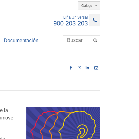
Galego
Liña Universal
900 203 203
Documentación
X
e la
romover
te.