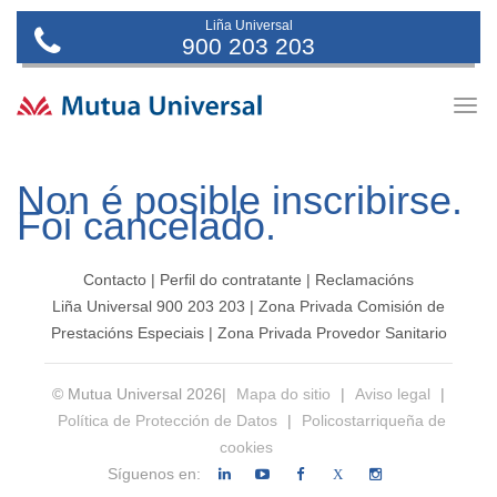
Liña Universal
900 203 203
Togg
navig
Non é posible inscribirse.
Foi cancelado.
Contacto
|
Perfil do contratante
|
Reclamacións
Liña Universal 900 203 203
|
Zona Privada Comisión de
Prestacións Especiais
|
Zona Privada Provedor Sanitario
© Mutua Universal 2026|
Mapa do sitio
|
Aviso legal
|
Política de Protección de Datos
|
Policostarriqueña de
cookies
Síguenos en:
X