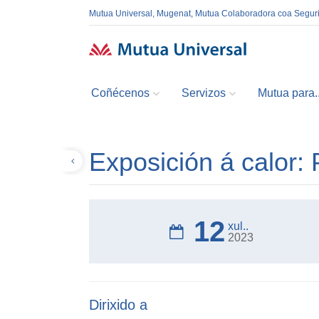
Mutua Universal, Mugenat, Mutua Colaboradora coa Segur
Coñécenos
Servizos
Mutua para..
Exposición á calor:
Volver
12
xul..
2023
Dirixido a