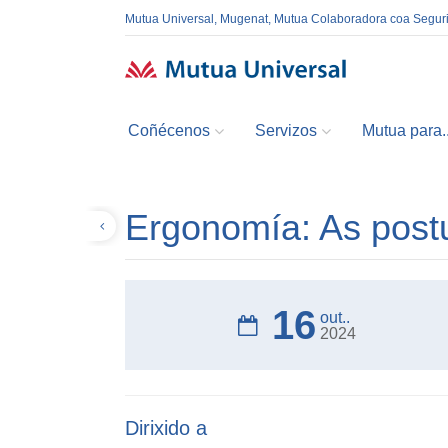
Mutua Universal, Mugenat, Mutua Colaboradora coa Segur
Coñécenos
Servizos
Mutua para..
Ergonomía: As postu
Volver
16
out..
2024
Dirixido a