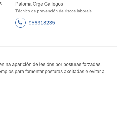
s
Paloma Orge Gallegos
Técnico de prevención de riscos laborais
956318235
ñen na aparición de lesións por posturas forzadas.
mplos para fomentar posturas axeitadas e evitar a