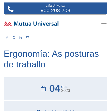
Liña Universal
900 203 203
Togg
navig
X
Ergonomía: As posturas
de traballo
04
out..
2023