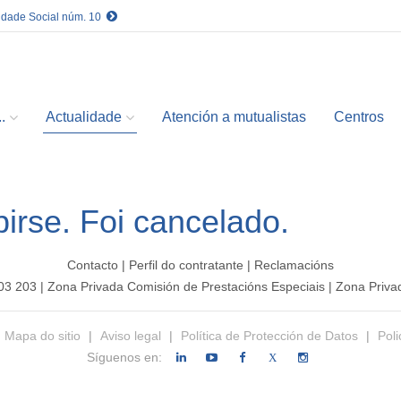
idade Social núm. 10
.
Actualidade
Atención a mutualistas
Centros
birse. Foi cancelado.
Contacto
|
Perfil do contratante
|
Reclamacións
203 203
|
Zona Privada Comisión de Prestacións Especiais
|
Zona Privad
Mapa do sitio
|
Aviso legal
|
Política de Protección de Datos
|
Poli
Síguenos en:
X