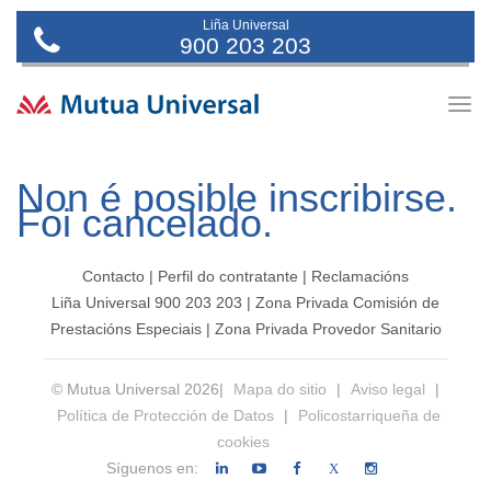
Liña Universal
900 203 203
Togg
navig
Non é posible inscribirse.
Foi cancelado.
Contacto
|
Perfil do contratante
|
Reclamacións
Liña Universal 900 203 203
|
Zona Privada Comisión de
Prestacións Especiais
|
Zona Privada Provedor Sanitario
© Mutua Universal 2026|
Mapa do sitio
|
Aviso legal
|
Política de Protección de Datos
|
Policostarriqueña de
cookies
Síguenos en:
X