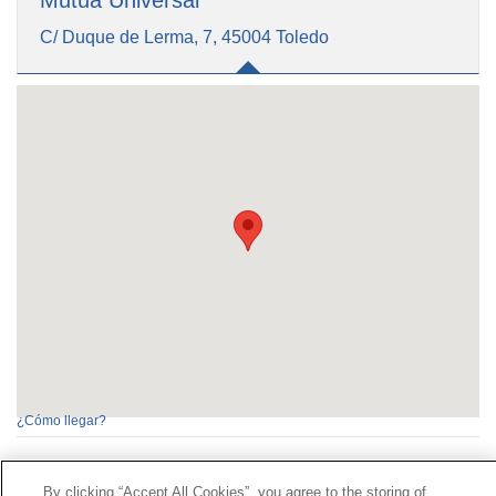
Mutua Universal
C/ Duque de Lerma, 7, 45004 Toledo
¿Cómo llegar?
By clicking “Accept All Cookies”, you agree to the storing of
Contacto
|
Perfil do contratante
|
Reclamacións