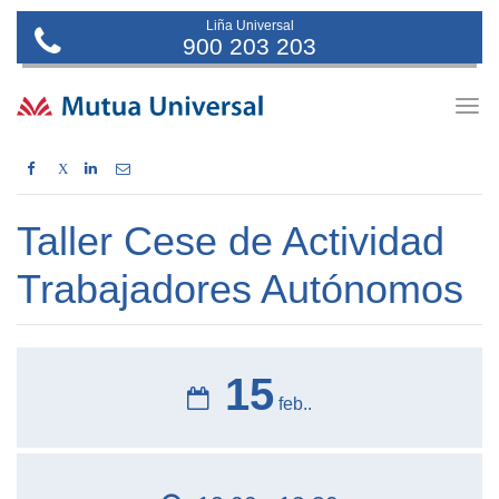
Liña Universal
900 203 203
Togg
navig
X
Taller Cese de Actividad
Trabajadores Autónomos
15
feb..