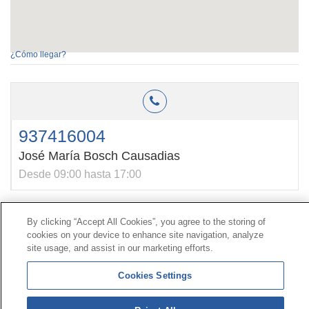
¿Cómo llegar?
937416004
José María Bosch Causadias
Desde 09:00 hasta 17:00
By clicking “Accept All Cookies”, you agree to the storing of
Contacto
|
Perfil do contratante
|
Reclamacións
cookies on your device to enhance site navigation, analyze
Liña Universal 900 203 203
|
Zona Privada Comisión de
site usage, and assist in our marketing efforts.
Prestacións Especiais
|
Zona Privada Provedor Sanitario
Cookies Settings
© Mutua Universal 2026|
Mapa do sitio
|
Aviso legal
|