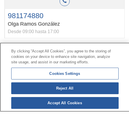
981174880
Olga Ramos González
Desde 09:00 hasta 17:00
By clicking “Accept All Cookies”, you agree to the storing of
Contacto
|
Perfil do contratante
|
Reclamacións
cookies on your device to enhance site navigation, analyze
Liña Universal 900 203 203
|
Zona Privada Comisión de
site usage, and assist in our marketing efforts.
Prestacións Especiais
|
Zona Privada Provedor Sanitario
Cookies Settings
© Mutua Universal 2026|
Mapa do sitio
|
Aviso legal
|
Reject All
Política de Protección de Datos
|
Policostarriqueña de
cookies
Síguenos en:
X
Accept All Cookies