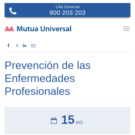
Liña Universal
900 203 203
Togg
navig
X
Prevención de las
Enfermedades
Profesionales
15
oct..