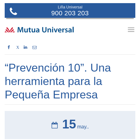
Liña Universal
900 203 203
Togg
navig
X
“Prevención 10”. Una
herramienta para la
Pequeña Empresa
15
may..