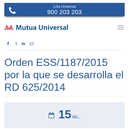
Liña Universal
900 203 203
Togg
navig
X
Orden ESS/1187/2015
por la que se desarrolla el
RD 625/2014
15
dic..