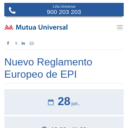
Liña Universal
900 203 203
Togg
navig
X
Nuevo Reglamento
Europeo de EPI
28
jun..