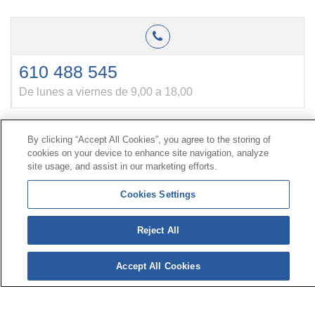
610 488 545
De lunes a viernes de 9,00 a 18,00
By clicking “Accept All Cookies”, you agree to the storing of
Contacto
|
Perfil do contratante
|
Reclamacións
cookies on your device to enhance site navigation, analyze
Liña Universal 900 203 203
|
Zona Privada Comisión de
site usage, and assist in our marketing efforts.
Prestacións Especiais
|
Zona Privada Provedor Sanitario
Cookies Settings
© Mutua Universal 2026|
Mapa do sitio
|
Aviso legal
|
Reject All
Política de Protección de Datos
|
Policostarriqueña de
cookies
Síguenos en:
X
Accept All Cookies