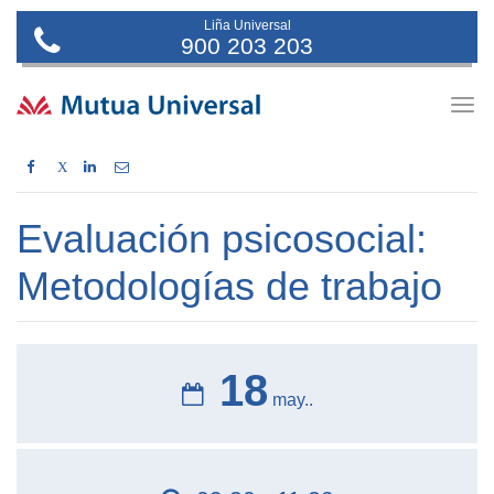
Liña Universal
900 203 203
Togg
navig
X
Evaluación psicosocial:
Metodologías de trabajo
18
may..