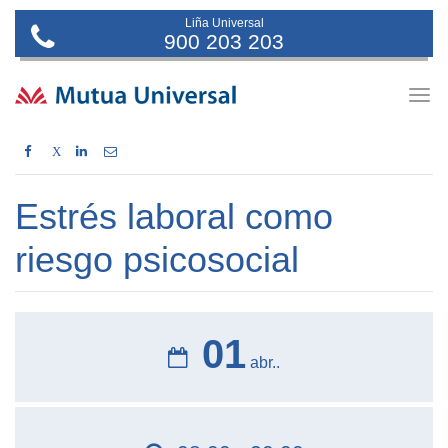
Liña Universal
900 203 203
Togg
navig
X
Estrés laboral como
riesgo psicosocial
01
abr..