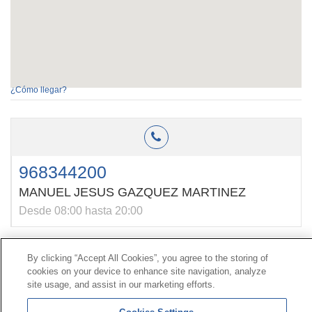
¿Cómo llegar?
968344200
MANUEL JESUS GAZQUEZ MARTINEZ
Desde 08:00 hasta 20:00
By clicking “Accept All Cookies”, you agree to the storing of
Contacto
|
Perfil do contratante
|
Reclamacións
cookies on your device to enhance site navigation, analyze
Liña Universal 900 203 203
|
Zona Privada Comisión de
site usage, and assist in our marketing efforts.
Prestacións Especiais
|
Zona Privada Provedor Sanitario