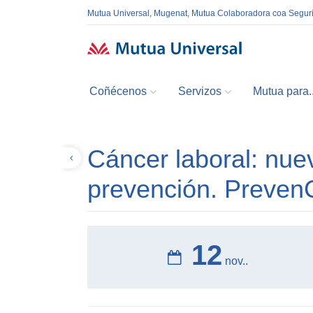
Mutua Universal, Mugenat, Mutua Colaboradora coa Segur
Coñécenos
Servizos
Mutua para..
Cáncer laboral: nue
Volver
prevención. Preve
12
nov..