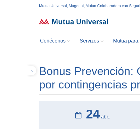
Mutua Universal, Mugenat, Mutua Colaboradora coa Segur
Coñécenos
Servizos
Mutua para..
Bonus Prevención: C
Volver
por contingencias p
24
abr..