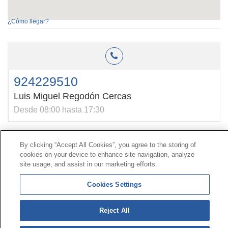
¿Cómo llegar?
924229510
Luis Miguel Regodón Cercas
Desde 08:00 hasta 17:30
By clicking “Accept All Cookies”, you agree to the storing of
Contacto
|
Perfil do contratante
|
Reclamacións
cookies on your device to enhance site navigation, analyze
Liña Universal 900 203 203
|
Zona Privada Comisión de
site usage, and assist in our marketing efforts.
Prestacións Especiais
|
Zona Privada Provedor Sanitario
Cookies Settings
© Mutua Universal 2026|
Mapa do sitio
|
Aviso legal
|
Política de Protección de Datos
|
Policostarriqueña de
Reject All
cookies