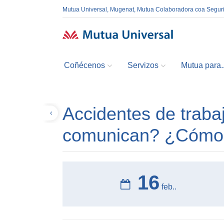
Mutua Universal, Mugenat, Mutua Colaboradora coa Segur
Coñécenos
Servizos
Mutua para..
Accidentes de trab
Volver
comunican? ¿Cómo 
16
feb..