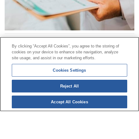
By clicking “Accept All Cookies”, you agree to the storing of
Contacto
|
Perfil do contratante
|
Reclamacións
cookies on your device to enhance site navigation, analyze
Liña Universal 900 203 203
|
Zona Privada Comisión de
site usage, and assist in our marketing efforts.
Prestacións Especiais
|
Zona Privada Provedor Sanitario
Cookies Settings
© Mutua Universal 2026|
Mapa do sitio
|
Aviso legal
|
Reject All
Política de Protección de Datos
|
Policostarriqueña de
cookies
Accept All Cookies
Síguenos en:
X