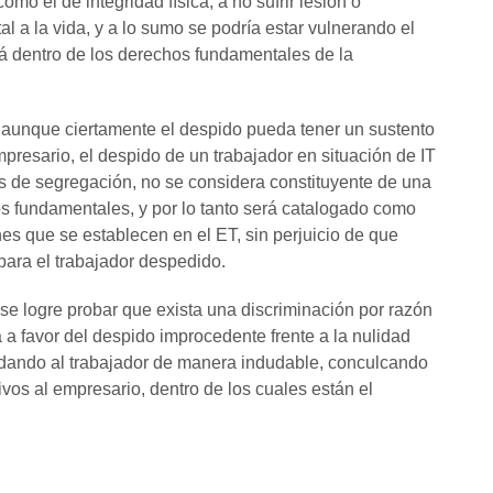
o el de integridad física, a no sufrir lesión o
a la vida, y a lo sumo se podría estar vulnerando el
tá dentro de los derechos fundamentales de la
 aunque ciertamente el despido pueda tener un sustento
presario, el despido de un trabajador en situación de IT
s de segregación, no se considera constituyente de una
os fundamentales, y por lo tanto será catalogado como
s que se establecen en el ET, sin perjuicio de que
ara el trabajador despedido.
se logre probar que exista una discriminación por razón
la a favor del despido improcedente frente a la nulidad
indando al trabajador de manera indudable, conculcando
ivos al empresario, dentro de los cuales están el