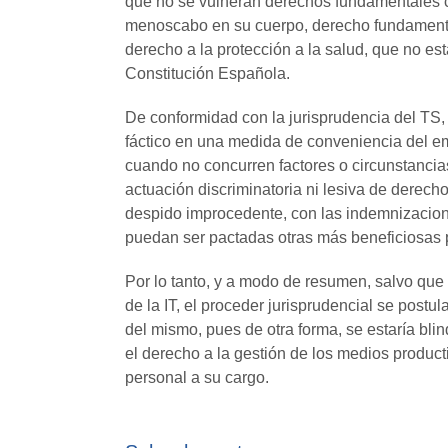
que no se vulneran derechos fundamentales com
menoscabo en su cuerpo, derecho fundamental 
derecho a la protección a la salud, que no es
Constitución Española.
De conformidad con la jurisprudencia del TS,
fáctico en una medida de conveniencia del em
cuando no concurren factores o circunstancia
actuación discriminatoria ni lesiva de derech
despido improcedente, con las indemnizacione
puedan ser pactadas otras más beneficiosas p
Por lo tanto, y a modo de resumen, salvo que 
de la IT, el proceder jurisprudencial se postu
del mismo, pues de otra forma, se estaría bl
el derecho a la gestión de los medios product
personal a su cargo.