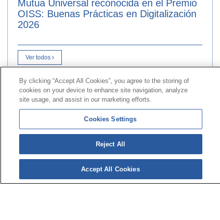
Mutua Universal reconocida en el Premio
OISS: Buenas Prácticas en Digitalización
2026
Ver todos
By clicking “Accept All Cookies”, you agree to the storing of
cookies on your device to enhance site navigation, analyze
Contact
|
Profile of the contractor
|
Claims
site usage, and assist in our marketing efforts.
Line Universal 900 203 203
|
Private Area Special Benefits
Committee
|
Private Area Health
Supplier
Cookies Settings
© Mutua Universal 2026|
Site map
|
Legal notice
|
Reject All
Data protection Policy
|
Politics of cookies
Follow us on:
X
Accept All Cookies