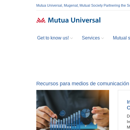
Mutua Universal, Mugenat, Mutual Society Partnering the So
Get to know us!
Services
Mutual so
Recursos para medios de comunicación
I
C
D
I
M