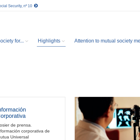
cial Security, nº 10
ciety for...
Highlights
Attention to mutual society 
nformación
orporativa
osier de prensa.
nformación corporativa de
utua Universal