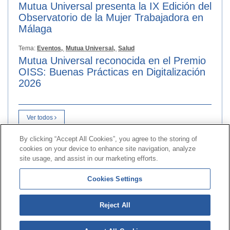
Mutua Universal presenta la IX Edición del
Observatorio de la Mujer Trabajadora en
Málaga
Tema:
Eventos,
Mutua Universal,
Salud
Mutua Universal reconocida en el Premio
OISS: Buenas Prácticas en Digitalización
2026
Ver todos
By clicking “Accept All Cookies”, you agree to the storing of
cookies on your device to enhance site navigation, analyze
Contact
|
Profile of the contractor
|
Claims
site usage, and assist in our marketing efforts.
Line Universal 900 203 203
|
Private Area Special Benefits
Cookies Settings
Committee
|
Private Area Health
Supplier
Reject All
© Mutua Universal 2026|
Site map
|
Legal notice
|
Data protection Policy
|
Politics of cookies