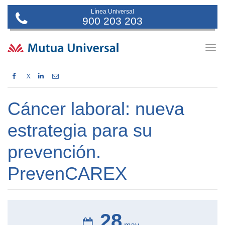
Línea Universal
900 203 203
Togg
navig
X
Cáncer laboral: nueva
estrategia para su
prevención.
PrevenCAREX
28