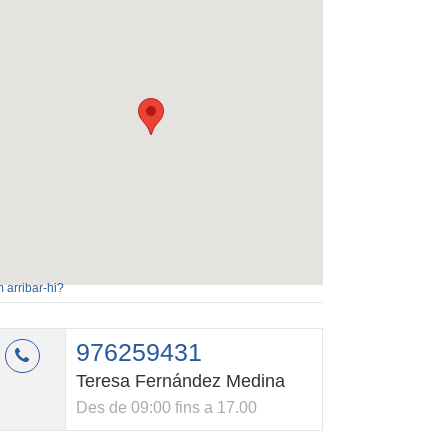
 arribar-hi?
976259431
Teresa Fernández Medina
Des de 09:00 fins a 17.00