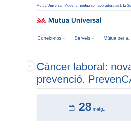
Mutua Universal, Mugenat, mútua col·laboradora amb la S
Coneix-nos
Serveis
Mútua per a..
Càncer laboral: nova
Tornar
prevenció. Preven
28
maig..