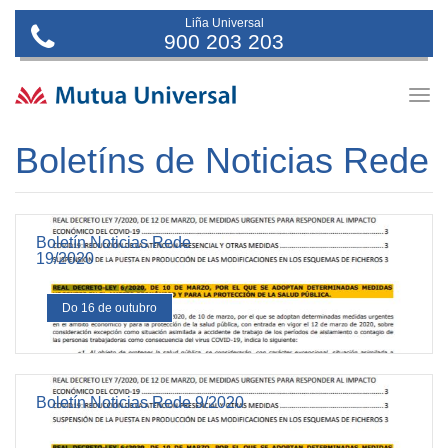
Liña Universal
900 203 203
Togg
navig
Boletíns de Noticias Rede
Boletín Noticias Rede
19/2020
Do 16 de outubro
Boletín Noticias Rede 9/2020