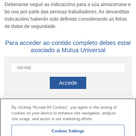
Deberanse seguir as indicacións para a súa almacenaxe e
bo uso por parte das persoas traballadores. As devanditas
indicacións haberán sido definido considerando as follas
de datos de seguridade.
Para acceder ao contido completo debes estar
asociado a Mutua Universal
Accede
By clicking “Accept All Cookies”, you agree to the storing of
Contacto
|
Perfil do contratante
|
Reclamacións
cookies on your device to enhance site navigation, analyze
Liña Universal 900 203 203
|
Zona Privada Comisión de
site usage, and assist in our marketing efforts.
Prestacións Especiais
|
Zona Privada Provedor Sanitario
Cookies Settings