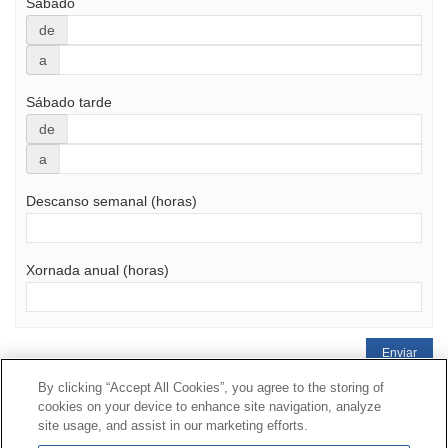
Sábado
de
a
Sábado tarde
de
a
Descanso semanal (horas)
Xornada anual (horas)
Enviar
By clicking “Accept All Cookies”, you agree to the storing of
Contacto
|
Perfil do contratante
|
Reclamacións
cookies on your device to enhance site navigation, analyze
Liña Universal 900 203 203
|
Zona Privada Comisión de
site usage, and assist in our marketing efforts.
Prestacións Especiais
|
Zona Privada Provedor Sanitario