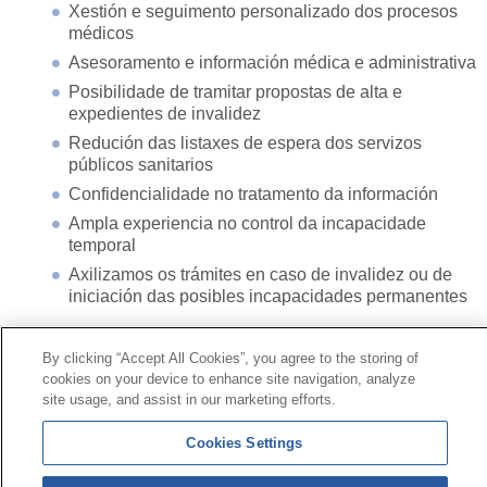
Xestión e seguimento personalizado dos procesos
médicos
Asesoramento e información médica e administrativa
Posibilidade de tramitar propostas de alta e
expedientes de invalidez
Redución das listaxes de espera dos servizos
públicos sanitarios
Confidencialidade no tratamento da información
Ampla experiencia no control da incapacidade
temporal
Axilizamos os trámites en caso de invalidez ou de
iniciación das posibles incapacidades permanentes
By clicking “Accept All Cookies”, you agree to the storing of
Contacto
|
Perfil do contratante
|
Reclamacións
cookies on your device to enhance site navigation, analyze
Liña Universal 900 203 203
|
Zona Privada Comisión de
site usage, and assist in our marketing efforts.
Prestacións Especiais
|
Zona Privada Provedor Sanitario
Cookies Settings
© Mutua Universal 2026|
Mapa do sitio
|
Aviso legal
|