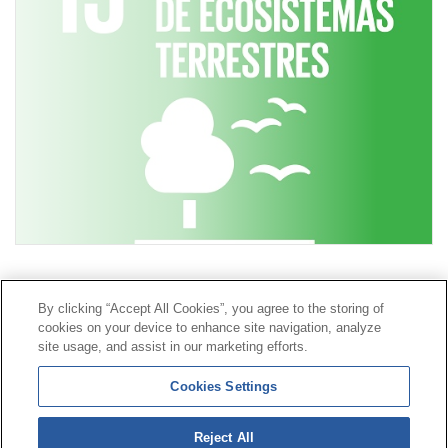
Contacto
|
Perfil del contratante
|
Reclamaciones
By clicking “Accept All Cookies”, you agree to the storing of
Línea Universal 900 203 203
|
Zona Privada Comisión de
cookies on your device to enhance site navigation, analyze
Prestaciones Especiales
|
Zona Privada Proveedor
site usage, and assist in our marketing efforts.
Sanitario
Cookies Settings
© Mutua Universal 2026 |
Mapa del sitio
|
Aviso legal
Reject All
|
Política de Protección de Datos
|
Politica de