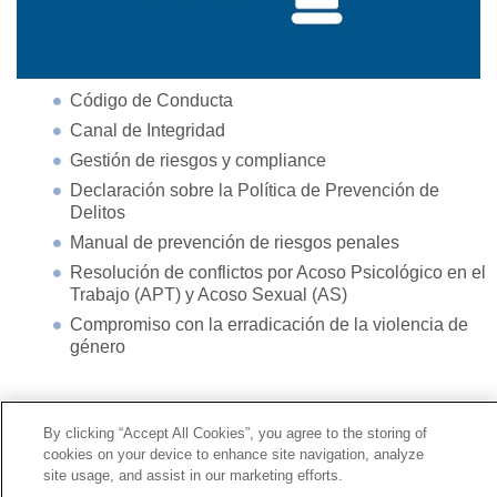
Código de Conducta
Canal de Integridad
Gestión de riesgos y compliance
Declaración sobre la Política de Prevención de
Delitos
Manual de prevención de riesgos penales
Resolución de conflictos por Acoso Psicológico en el
Trabajo (APT) y Acoso Sexual (AS)
Compromiso con la erradicación de la violencia de
género
Contacto
|
Perfil del contratante
|
Reclamaciones
By clicking “Accept All Cookies”, you agree to the storing of
Línea Universal 900 203 203
|
Zona Privada Comisión de
cookies on your device to enhance site navigation, analyze
Prestaciones Especiales
|
Zona Privada Proveedor
site usage, and assist in our marketing efforts.
Sanitario