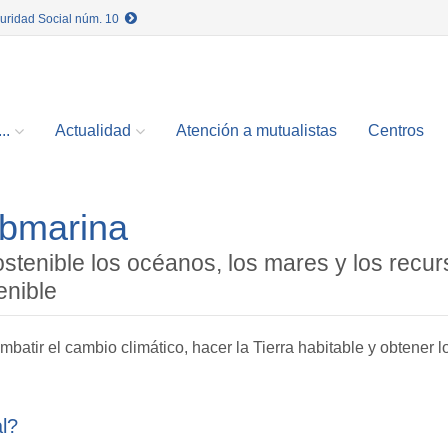
guridad Social núm. 10
..
Actualidad
Atención a mutualistas
Centros
ubmarina
ostenible los océanos, los mares y los recu
enible
atir el cambio climático, hacer la Tierra habitable y obtener l
l?