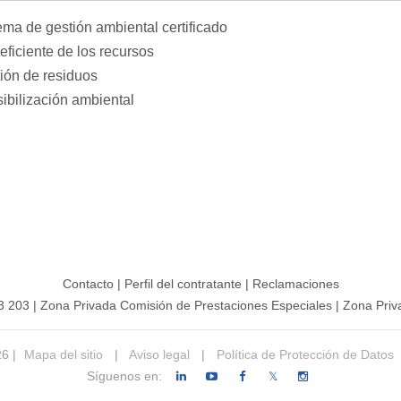
ema de gestión ambiental certificado
eficiente de los recursos
ión de residuos
ibilización ambiental
Contacto
|
Perfil del contratante
|
Reclamaciones
3 203
|
Zona Privada Comisión de Prestaciones Especiales
|
Zona Priv
26 |
Mapa del sitio
|
Aviso legal
|
Política de Protección de Datos
Síguenos en:
𝕏