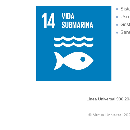
Sist
Uso 
Gest
Sens
Línea Universal 900 20
© Mutua Universal 20