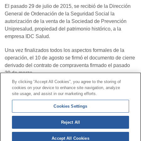
El pasado 29 de julio de 2015, se recibió de la Dirección
General de Ordenación de la Seguridad Social la
autorización de la venta de la Sociedad de Prevención
Unipresalud, propiedad del patrimonio histórico, a la
empresa IDC Salud.
Una vez finalizados todos los aspectos formales de la
operación, el 10 de agosto se firmó el documento de cierre
derivado del contrato de compraventa firmado el pasado
30 de marzo.
By clicking “Accept All Cookies”, you agree to the storing of
cookies on your device to enhance site navigation, analyze
Contact
|
Profile of the contractor
|
Claims
site usage, and assist in our marketing efforts.
Line Universal 900 203 203
|
Private Area Special Benefits
Cookies Settings
Committee
|
Private Area Health
Supplier
Reject All
© Mutua Universal 2026|
Site map
|
Legal notice
|
Data protection Policy
|
Politics of cookies
Accept All Cookies
Follow us on:
X