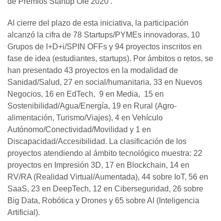
de Premios Startup Olé 2020 .
Al cierre del plazo de esta iniciativa, la participación
alcanzó la cifra de 78 Startups/PYMEs innovadoras, 10
Grupos de I+D+i/SPIN OFFs y 94 proyectos inscritos en
fase de idea (estudiantes, startups). Por ámbitos o retos, se
han presentado 43 proyectos en la modalidad de
Sanidad/Salud, 27 en social/humanitaria, 33 en Nuevos
Negocios, 16 en EdTech, 9 en Media, 15 en
Sostenibilidad/Agua/Energía, 19 en Rural (Agro-
alimentación, Turismo/Viajes), 4 en Vehículo
Autónomo/Conectividad/Movilidad y 1 en
Discapacidad/Accesibilidad. La clasificación de los
proyectos atendiendo al ámbito tecnológico muestra: 22
proyectos en Impresión 3D, 17 en Blockchain, 14 en
RV/RA (Realidad Virtual/Aumentada), 44 sobre IoT, 56 en
SaaS, 23 en DeepTech, 12 en Ciberseguridad, 26 sobre
Big Data, Robótica y Drones y 65 sobre AI (Inteligencia
Artificial).