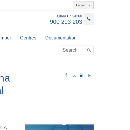
English
Línea Universal
900 203 203
member
Centres
Documentation
una
X
l
l.
A