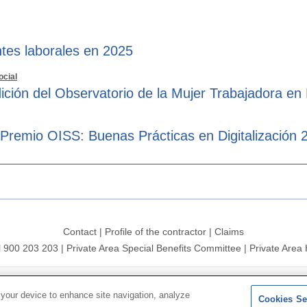
tes laborales en 2025
ocial
ición del Observatorio de la Mujer Trabajadora en
 Premio OISS: Buenas Prácticas en Digitalización 
Contact
|
Profile of the contractor
|
Claims
l 900 203 203
|
Private Area Special Benefits Committee
|
Private Area 
ersal 2026|
Site map
|
Legal notice
|
Data protection Policy
|
Polit
 your device to enhance site navigation, analyze
Cookies Se
Follow us on:
X