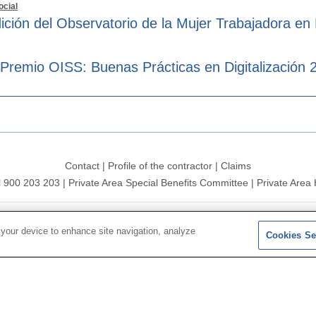
ocial
ición del Observatorio de la Mujer Trabajadora en
 Premio OISS: Buenas Prácticas en Digitalización 
Contact
|
Profile of the contractor
|
Claims
l 900 203 203
|
Private Area Special Benefits Committee
|
Private Area 
ersal 2026|
Site map
|
Legal notice
|
Data protection Policy
|
Polit
 your device to enhance site navigation, analyze
Cookies Se
Follow us on:
X