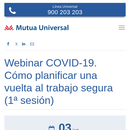
Línea Universal
900 203 203
Togg
navig
X
Webinar COVID-19.
Cómo planificar una
vuelta al trabajo segura
(1ª sesión)
03