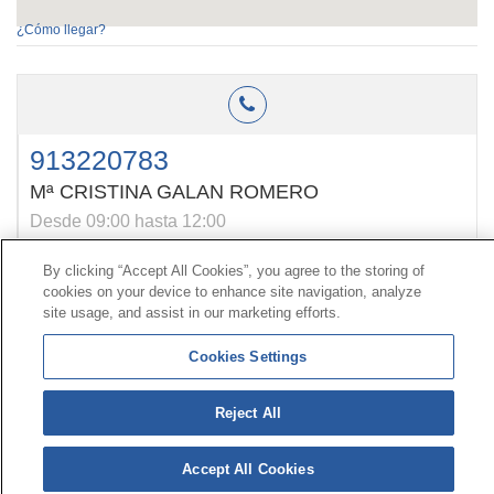
¿Cómo llegar?
913220783
Mª CRISTINA GALAN ROMERO
Desde 09:00 hasta 12:00
By clicking “Accept All Cookies”, you agree to the storing of
cookies on your device to enhance site navigation, analyze
Contact
|
Profile of the contractor
|
Claims
site usage, and assist in our marketing efforts.
Line Universal 900 203 203
|
Private Area Special Benefits
Committee
|
Private Area Health
Supplier
Cookies Settings
© Mutua Universal 2026|
Site map
|
Legal notice
|
Reject All
Data protection Policy
|
Politics of cookies
Follow us on:
X
Accept All Cookies