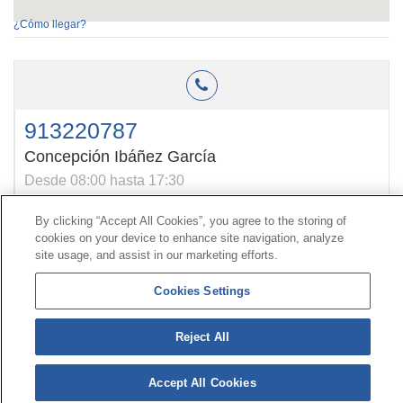
¿Cómo llegar?
913220787
Concepción Ibáñez García
Desde 08:00 hasta 17:30
By clicking “Accept All Cookies”, you agree to the storing of
cookies on your device to enhance site navigation, analyze
Contact
|
Profile of the contractor
|
Claims
site usage, and assist in our marketing efforts.
Line Universal 900 203 203
|
Private Area Special Benefits
Committee
|
Private Area Health
Supplier
Cookies Settings
© Mutua Universal 2026|
Site map
|
Legal notice
|
Reject All
Data protection Policy
|
Politics of cookies
Follow us on:
X
Accept All Cookies