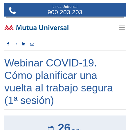
Línea Universal
900 203 203
Togg
navig
X
Webinar COVID-19.
Cómo planificar una
vuelta al trabajo segura
(1ª sesión)
26