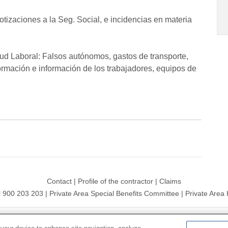
otizaciones a la Seg. Social, e incidencias en materia
ud Laboral: Falsos autónomos, gastos de transporte,
ormación e información de los trabajadores, equipos de
Contact
|
Profile of the contractor
|
Claims
l 900 203 203
|
Private Area Special Benefits Committee
|
Private Area 
ersal 2026|
Site map
|
Legal notice
|
Data protection Policy
|
Polit