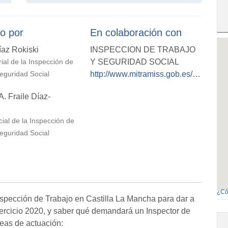
o por
En colaboración con
íaz Rokiski
INSPECCION DE TRABAJO
Y SEGURIDAD SOCIAL
rial de la Inspección de
http://www.mitramiss.gob.es/itss/web/index.html
eguridad Social
A. Fraile Díaz-
cial de la Inspección de
eguridad Social
¿Có
nspección de Trabajo en Castilla La Mancha para dar a
ercicio 2020, y saber qué demandará un Inspector de
reas de actuación: