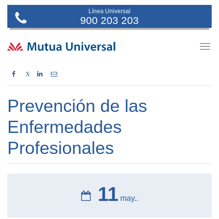
Línea Universal
900 203 203
Togg
navig
X
Prevención de las
Enfermedades
Profesionales
11
may..