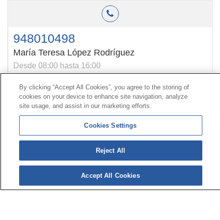
948010498
María Teresa López Rodríguez
Desde 08:00 hasta 16:00
By clicking “Accept All Cookies”, you agree to the storing of
cookies on your device to enhance site navigation, analyze
Contact
|
Profile of the contractor
|
Claims
site usage, and assist in our marketing efforts.
Line Universal 900 203 203
|
Private Area Special Benefits
Committee
|
Private Area Health
Supplier
Cookies Settings
Reject All
© Mutua Universal 2026|
Site map
|
Legal notice
|
Data protection Policy
|
Politics of cookies
Follow us on:
X
Accept All Cookies